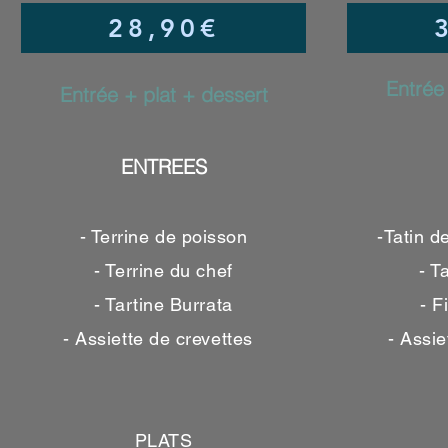
28,90€
Entrée
Entrée + plat + dessert
ENTREES
- Terrine de poisson
-Tatin d
- Terrine du chef
- T
- Tartine Burrata
- F
- Assiette de crevettes
- Assie
PLATS