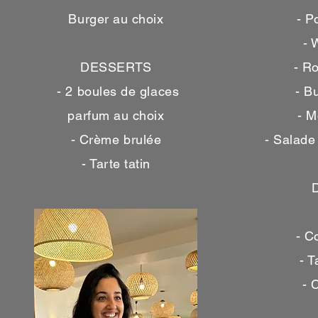
Burger au choix
- P
- 
DESSERTS
- R
-
2 boules de glaces
- B
parfum au choix
- M
- Crème brulée
- Salade
- Tarte tatin
- C
- T
- 